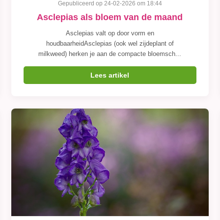
Gepubliceerd op 24-02-2026 om 18:44
Asclepias als bloem van de maand
Asclepias valt op door vorm en
houdbaarheidAsclepias (ook wel zijdeplant of
milkweed) herken je aan de compacte bloemsch...
Lees artikel