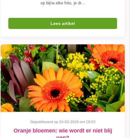
op bijna elke foto, je dr...
Lees artikel
Gepubliceerd op 24-02-2026 om 18:53
Oranje bloemen: wie wordt er niet blij
van?