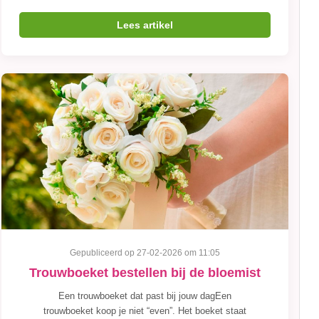
Lees artikel
Gepubliceerd op 27-02-2026 om 11:05
Trouwboeket bestellen bij de bloemist
Een trouwboeket dat past bij jouw dagEen
trouwboeket koop je niet “even”. Het boeket staat