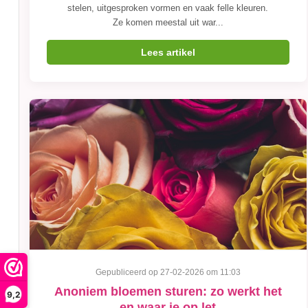
stelen, uitgesproken vormen en vaak felle kleuren.
Ze komen meestal uit war...
Lees artikel
Gepubliceerd op 27-02-2026 om 11:03
Anoniem bloemen sturen: zo werkt het
9,2
en waar je op let