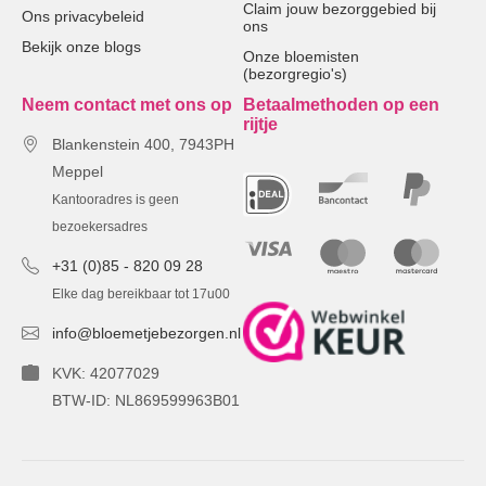
Claim jouw bezorggebied bij
Ons privacybeleid
ons
Bekijk onze blogs
Onze bloemisten
(bezorgregio's)
Neem contact met ons op
Betaalmethoden op een
rijtje
Blankenstein 400, 7943PH
Meppel
Kantooradres is geen
bezoekersadres
+31 (0)85 - 820 09 28
Elke dag bereikbaar tot 17u00
info@bloemetjebezorgen.nl
KVK: 42077029
BTW-ID: NL869599963B01