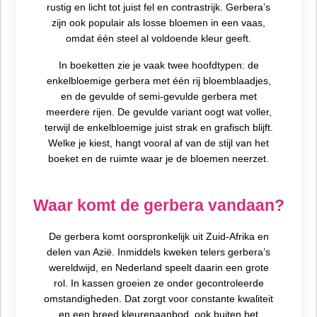
rustig en licht tot juist fel en contrastrijk. Gerbera’s
zijn ook populair als losse bloemen in een vaas,
omdat één steel al voldoende kleur geeft.
In boeketten zie je vaak twee hoofdtypen: de
enkelbloemige gerbera met één rij bloemblaadjes,
en de gevulde of semi-gevulde gerbera met
meerdere rijen. De gevulde variant oogt wat voller,
terwijl de enkelbloemige juist strak en grafisch blijft.
Welke je kiest, hangt vooral af van de stijl van het
boeket en de ruimte waar je de bloemen neerzet.
Waar komt de gerbera vandaan?
De gerbera komt oorspronkelijk uit Zuid-Afrika en
delen van Azië. Inmiddels kweken telers gerbera’s
wereldwijd, en Nederland speelt daarin een grote
rol. In kassen groeien ze onder gecontroleerde
omstandigheden. Dat zorgt voor constante kwaliteit
en een breed kleurenaanbod, ook buiten het