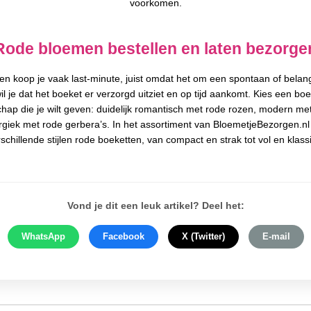
voorkomen.
Rode bloemen bestellen en laten bezorge
n koop je vaak last-minute, juist omdat het om een spontaan of belan
il je dat het boeket er verzorgd uitziet en op tijd aankomt. Kies een boe
chap die je wilt geven: duidelijk romantisch met rode rozen, modern met
rgiek met rode gerbera’s. In het assortiment van BloemetjeBezorgen.nl 
schillende stijlen rode boeketten, van compact en strak tot vol en klass
Vond je dit een leuk artikel? Deel het:
WhatsApp
Facebook
X (Twitter)
E-mail