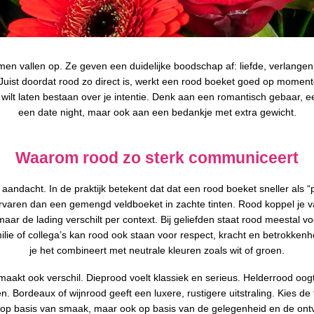
en vallen op. Ze geven een duidelijke boodschap af: liefde, verlangen,
Juist doordat rood zo direct is, werkt een rood boeket goed op momen
l wilt laten bestaan over je intentie. Denk aan een romantisch gebaar, e
een date night, maar ook aan een bedankje met extra gewicht.
Waarom rood zo sterk communiceert
 aandacht. In de praktijk betekent dat dat een rood boeket sneller als “p
rvaren dan een gemengd veldboeket in zachte tinten. Rood koppel je 
aar de lading verschilt per context. Bij geliefden staat rood meestal v
amilie of collega’s kan rood ook staan voor respect, kracht en betrokkenh
je het combineert met neutrale kleuren zoals wit of groen.
 maakt ook verschil. Dieprood voelt klassiek en serieus. Helderrood oog
n. Bordeaux of wijnrood geeft een luxere, rustigere uitstraling. Kies de t
 op basis van smaak, maar ook op basis van de gelegenheid en de ont