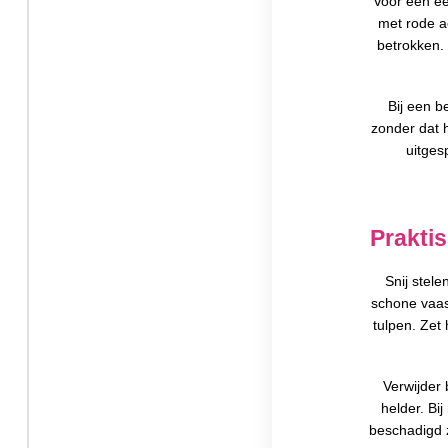
Voor een ee
met rode a
betrokken. 
Bij een b
zonder dat 
uitges
Prakti
Snij stel
schone vaas
tulpen. Zet 
Verwijder 
helder. Bi
beschadigd z