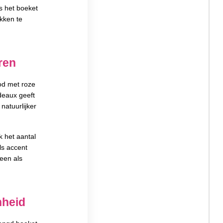
s het boeket
kken te
ren
od met roze
deaux geeft
natuurlijker
k het aantal
ls accent
een als
nheid