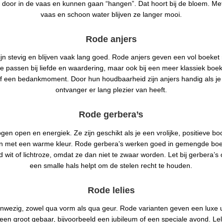
 door in de vaas en kunnen gaan “hangen”. Dat hoort bij de bloem. M
vaas en schoon water blijven ze langer mooi.
Rode anjers
ijn stevig en blijven vaak lang goed. Rode anjers geven een vol boeket
Ze passen bij liefde en waardering, maar ook bij een meer klassiek boe
f een bedankmoment. Door hun houdbaarheid zijn anjers handig als je 
ontvanger er lang plezier van heeft.
Rode gerbera’s
gen open en energiek. Ze zijn geschikt als je een vrolijke, positieve bo
n met een warme kleur. Rode gerbera’s werken goed in gemengde boe
d wit of lichtroze, omdat ze dan niet te zwaar worden. Let bij gerbera’s
een smalle hals helpt om de stelen recht te houden.
Rode lelies
aanwezig, zowel qua vorm als qua geur. Rode varianten geven een luxe ui
 een groot gebaar, bijvoorbeeld een jubileum of een speciale avond. Le