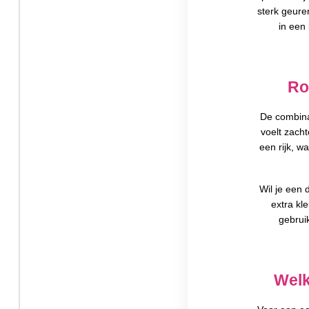
sterk geure
in een
Ro
De combina
voelt zach
een rijk, w
Wil je een 
extra kl
gebrui
Welk