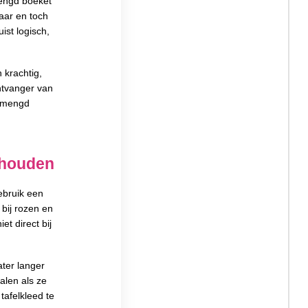
mengd boeket
aar en toch
ist logisch,
 krachtig,
ntvanger van
gemengd
 houden
ebruik een
bij rozen en
et direct bij
ater langer
alen als ze
tafelkleed te