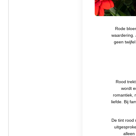
Rode bloem
waardering. 
geen twijfe
Rood trekt
wordt e
romantiek, m
liefde. Bij f
De tint rood
uitgesproke
alleen