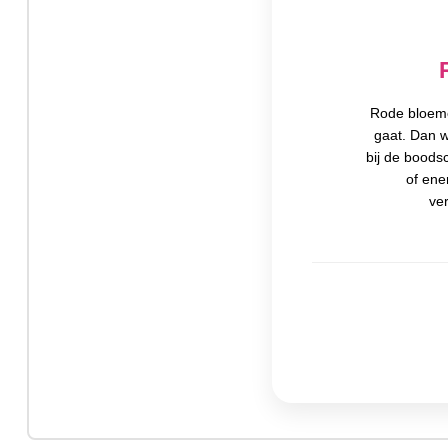
Rode bloeme
gaat. Dan w
bij de boods
of ene
ver