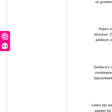
ze groeien
Anjers z
structuur. 
jubileum o
9,2
Gerbera’s o
combinere
bijvoorbeel
Lelies zijn 
passen bij