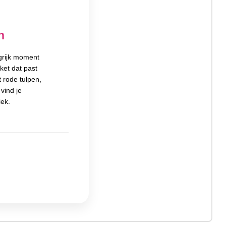
n
grijk moment
ket dat past
 rode tulpen,
vind je
iek.