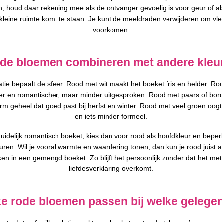
n; houd daar rekening mee als de ontvanger gevoelig is voor geur of al
 kleine ruimte komt te staan. Je kunt de meeldraden verwijderen om vle
voorkomen.
de bloemen combineren met andere kleu
tie bepaalt de sfeer. Rood met wit maakt het boeket fris en helder. Ro
ter en romantischer, maar minder uitgesproken. Rood met paars of bor
arm geheel dat goed past bij herfst en winter. Rood met veel groen oogt 
en iets minder formeel.
duidelijk romantisch boeket, kies dan voor rood als hoofdkleur en beper
euren. Wil je vooral warmte en waardering tonen, dan kun je rood juist a
ken in een gemengd boeket. Zo blijft het persoonlijk zonder dat het met
liefdesverklaring overkomt.
e rode bloemen passen bij welke gelege