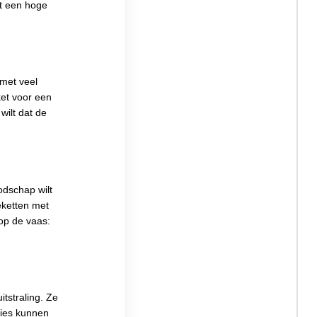
et een hoge
 met veel
ket voor een
wilt dat de
odschap wilt
ketten met
 op de vaas:
tstraling. Ze
lies kunnen