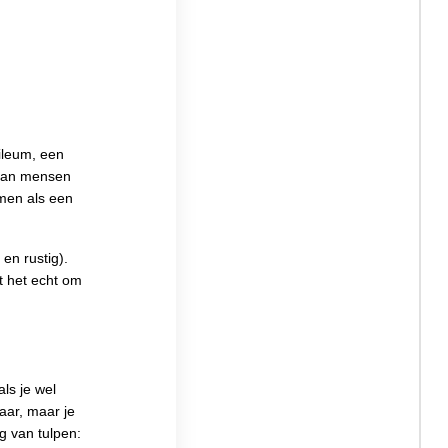
ileum, een
 dan mensen
men als een
en rustig).
t het echt om
ls je wel
jaar, maar je
g van tulpen: