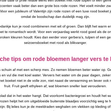
rste date of prille relatie werkt een boeket met rode tulpen of een ge
ccenten vaak beter dan een grote bos rode rozen. Het voelt minder zw
Voor een jubileum of Valentijn zijn rode rozen of een luxe rood boeket ju
omdat de boodschap dan duidelijk mag zijn.
edankje kun je rood combineren met wit of groen. Dan blijft het warm en
het te romantisch wordt. Voor een verjaardag werkt rood goed als de o
proken kleuren houdt. Kies dan eerder voor gerbera’s, tulpen of een 
seizoensboeket met rood als blikvanger.
sche tips om rode bloemen langer vers te
en schuin af met een scherp mes. Zo nemen bloemen beter water op. G
 en vul die met koel water. Ververs het water om de paar dagen, zeker 
het boeket niet in de volle zon, niet naast de verwarming en liever ook ni
fruit. Fruit geeft ethyleen af, wat bloemen sneller laat verouderen.
blad dat in het water hangt. Dat voorkomt bacteriegroei en houdt het w
j rozen helpt het om uitgebloeide buitenste blaadjes voorzichtig weg te h
ijn. Bij lelies kun je de meeldraden weghalen om vlekken op kleding of 