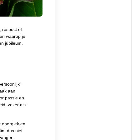
 respect of
ten waarop je
en jubileum,
ersoonlijk”
vaak aan
oor passie en
eid, zeker als
t energiek en
int dus niet
vanger.