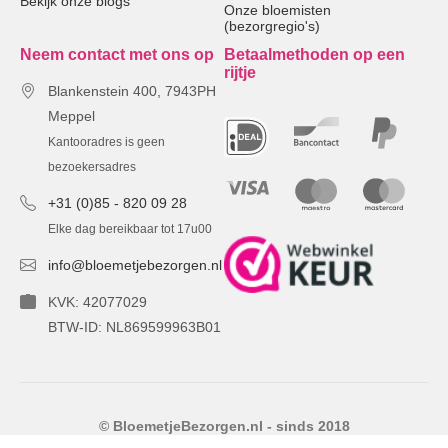
Bekijk onze blogs
Onze bloemisten
(bezorgregio's)
Neem contact met ons op
Betaalmethoden op een
rijtje
Blankenstein 400, 7943PH
Meppel
Kantooradres is geen
bezoekersadres
+31 (0)85 - 820 09 28
Elke dag bereikbaar tot 17u00
info@bloemetjebezorgen.nl
KVK: 42077029
BTW-ID: NL869599963B01
© BloemetjeBezorgen.nl - sinds 2018