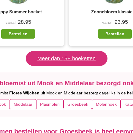
ppy Summer boeket
Zonnebloem klassie
28,95
23,95
vanaf
vanaf
Bestellen
Bestellen
Meer dan 15+ boeketten
bloemist uit Mook en Middelaar bezorgd ook
emist
Flores Wijchen
uit Mook en Middelaar bezorgt dagelijks in de hel
ook
Middelaar
Plasmolen
Groesbeek
Molenhoek
Katw
men bestellen voor Groesbeek is heel eenv