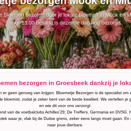
tje bezorgen Mook en Mi
 bloemen bezorgd door je lokale bloemist in Mook en M
Voor 13:00 besteld is dezelfde dag nog bezorgd.
oemen bezorgen in Groesbeek dankzij je loka
er geen genoeg van krijgen. Bloemetje Bezorgen is de specialist om d
 bloemist, zodat je zeker bent van de beste kwaliteit. We vertellen j
en wie dit voor ons verzorgt.
end van de voetbalclubs Achilles’29, De Treffers, Germania en DVSG. Het
ek waar je, vlak bij de Duitse grens, zeker eens langs moet gaan. En als
naar jouw dierbare.