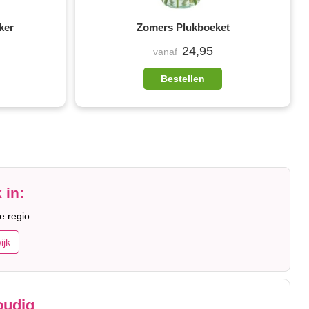
ker
Zomers Plukboeket
24,95
vanaf
Bestellen
 in:
e regio:
ijk
oudig