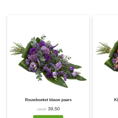
Rouwboeket blauw paars
K
39,50
vanaf