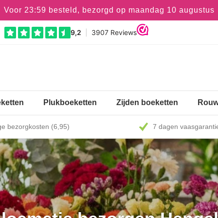
Voor 23:59 besteld, bezorgd op maandag 10 augustus
ketten
Plukboeketten
Zijden boeketten
Rouw
e bezorgkosten (6,95)
7 dagen vaasgaranti