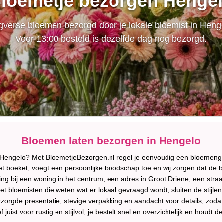
loemetje bezorgen Henge
verse bloemen bezorgd door je lokale bloemist in Heng
Voor 13:00 besteld is dezelfde dag nog bezorgd.
Bloemen laten bezorgen in Hengelo
 Hengelo? Met BloemetjeBezorgen.nl regel je eenvoudig een bloemengr
et boeket, voegt een persoonlijke boodschap toe en wij zorgen dat de
 bij een woning in het centrum, een adres in Groot Driene, een straat
 bloemisten die weten wat er lokaal gevraagd wordt, sluiten de stijlen 
zorgde presentatie, stevige verpakking en aandacht voor details, zodat
of juist voor rustig en stijlvol, je bestelt snel en overzichtelijk en houd