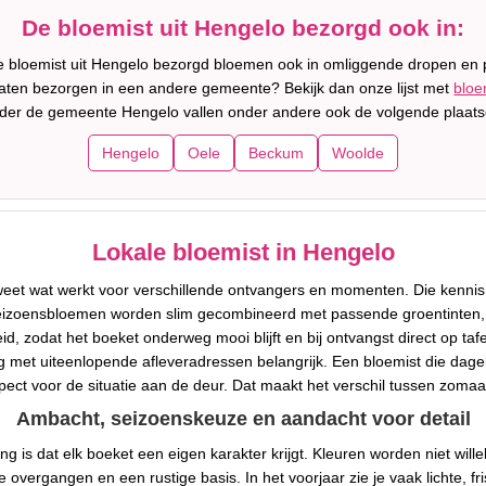
De bloemist uit Hengelo bezorgd ook in:
e bloemist uit Hengelo bezorgd bloemen ook in omliggende dropen en 
 laten bezorgen in een andere gemeente? Bekijk dan onze lijst met
bloe
der de gemeente Hengelo vallen onder andere ook de volgende plaats
Hengelo
Oele
Beckum
Woolde
Lokale bloemist in Hengelo
weet wat werkt voor verschillende ontvangers en momenten. Die kennis
eizoensbloemen worden slim gecombineerd met passende groentinten, zo
d, zodat het boeket onderweg mooi blijft en bij ontvangst direct op taf
ng met uiteenlopende afleveradressen belangrijk. Een bloemist die dage
spect voor de situatie aan de deur. Dat maakt het verschil tussen zom
Ambacht, seizoenskeuze en aandacht voor detail
ng is dat elk boeket een eigen karakter krijgt. Kleuren worden niet 
 overgangen en een rustige basis. In het voorjaar zie je vaak lichte, fri