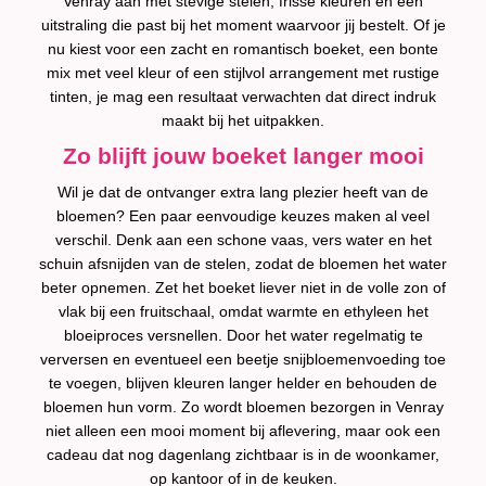
Venray aan met stevige stelen, frisse kleuren en een
uitstraling die past bij het moment waarvoor jij bestelt. Of je
nu kiest voor een zacht en romantisch boeket, een bonte
mix met veel kleur of een stijlvol arrangement met rustige
tinten, je mag een resultaat verwachten dat direct indruk
maakt bij het uitpakken.
Zo blijft jouw boeket langer mooi
Wil je dat de ontvanger extra lang plezier heeft van de
bloemen? Een paar eenvoudige keuzes maken al veel
verschil. Denk aan een schone vaas, vers water en het
schuin afsnijden van de stelen, zodat de bloemen het water
beter opnemen. Zet het boeket liever niet in de volle zon of
vlak bij een fruitschaal, omdat warmte en ethyleen het
bloeiproces versnellen. Door het water regelmatig te
verversen en eventueel een beetje snijbloemenvoeding toe
te voegen, blijven kleuren langer helder en behouden de
bloemen hun vorm. Zo wordt bloemen bezorgen in Venray
niet alleen een mooi moment bij aflevering, maar ook een
cadeau dat nog dagenlang zichtbaar is in de woonkamer,
op kantoor of in de keuken.