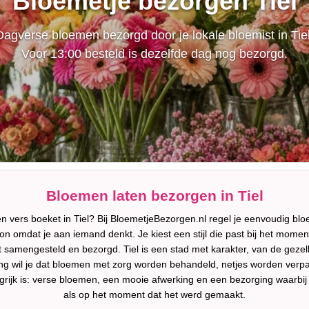
Bloemetje bezorgen Tiel
Dagverse bloemen bezorgd door je lokale bloemist in Tiel
Voor 13:00 besteld is dezelfde dag nog bezorgd.
Bloemen laten bezorgen in Tiel
 vers boeket in Tiel? Bij BloemetjeBezorgen.nl regel je eenvoudig blo
 omdat je aan iemand denkt. Je kiest een stijl die past bij het moment, 
 samengesteld en bezorgd. Tiel is een stad met karakter, van de gezel
ng wil je dat bloemen met zorg worden behandeld, netjes worden ver
ijk is: verse bloemen, een mooie afwerking en een bezorging waarbij h
als op het moment dat het werd gemaakt.