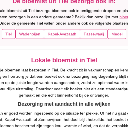
De bloemist uit Tiel bezorgd ook in:
ale bloemist uit Tiel bezorgd bloemen ook in omliggende dropen en pl
 laten bezorgen in een andere gemeente? Bekijk dan onze lijst met
bloe
Onder de gemeente Tiel vallen onder andere ook de volgende plaatsen
Tiel
Wadenoijen
Kapel-Avezaath
Passewaaij
Medel
Lokale bloemist in Tiel
 je bloemen laat bezorgen in Tiel. De kracht zit in vakmanschap en k
 en hoe zorg je dat een boeket ook na bezorging nog dagenlang blijft 
en op de juiste lengte worden aangesneden, zodat ze optimaal water
rlijke uitstraling. Daardoor voelt elk boeket niet als een standaardpr
gemaakt en die echt binnenkomt bij de ontvanger.
Bezorging met aandacht in alle wijken
an er goed worden ingespeeld op de situatie ter plekke. Of het nu gaat
pt, Kapel Avezaath of Zennewijnen, het doel blijft hetzelfde: het boeke
t bloemen beschermd zijn tegen kou, warmte of wind, en dat de verpak