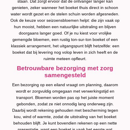
staan. Dat zorgt ervoor dat de ontvanger langer kan
genieten, zeker wanneer het boeket thuis direct in schoon
water wordt gezet en de stelen schuin worden afgesneden.
Ook de keuze voor seizoensbloemen helpt: die zijn vaak op
hun mooist, hebben een natuurlijke uitstraling en blijven
doorgaans langer goed. Of je nu kiest voor vrolijke
gemengde bloemen, een rustig ton-sur-ton boeket of een
klassiek arrangement, het uitgangspunt blijft hetzelfde: een
boeket dat bij levering nog volop leven in zich heeft en de
ruimte meteen opfleurt.
Betrouwbare bezorging met zorg
samengesteld
Een bezorging op een eiland vraagt om planning, daarom
wordt er zorgvuldig omgegaan met verwerkingstijd en
transport. Bloemen worden pas op het juiste moment
gebonden, zodat ze niet onnodig lang onderweg zijn.
Daarbij wordt rekening gehouden met bescherming tegen
kou, wind of warmte, zodat de uitstraling van het boeket
behouden blijft. Je kunt bovendien rekenen op een nette
presentatie, want een boeket is vaak het eerste wat