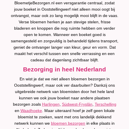
BloemetjeBezorgen.nl een versgarantie centraal, zodat
jouw boeket in Ooststellingwerf niet alleen mooi oogt bij
ontvangst, maar ook zo lang mogelijk mooi blijft in de vaas.
Verse bloemen herken je aan stevige stelen, frisse
bladeren en knoppen die nog ruimte hebben om verder
open te komen. Wanneer een boeket goed is
samengesteld en zorgvuldig is behandeld tijdens transport,
geniet de ontvanger langer van kleur, geur en vorm. Dat
maakt het verschil tussen een snelle verrassing en een
cadeau dat dagenlang zichtbaar blijft.
Bezorging in heel Nederland
En wist je dat we niet alleen bloemen bezorgen in
Ooststellingwerf, maar ook ver daarbuiten? Dankzij ons
uitgebreide netwerk van bloemisten door het hele land
kunnen we ook jouw boeket naar andere plaatsen
bezorgen zoals
Harlingen
,
Súdwest-Fryslân
,
Terschelling
en
Waadhoeke
. Maar uiteraard hoef je zelf geen lokale
bloemist te zoeken, want met ons landelijk dekkend
netwerk kunnen we
bloemen bezorgen
in elke plaats in