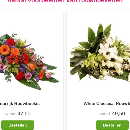
Aantal voorbeelden van rouwboeketten
leurrijk Rouwboeket
White Classical Rouw
47,50
49,50
vanaf
vanaf
Bestellen
Bestellen