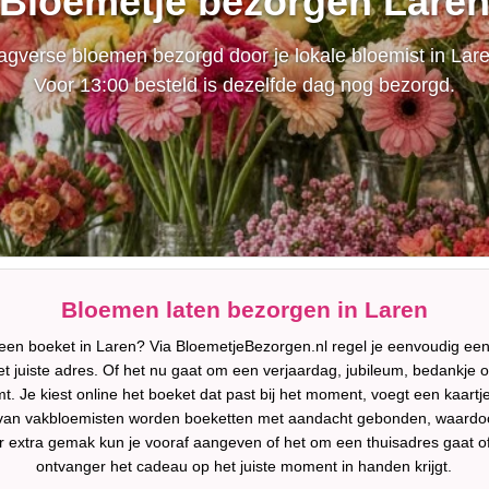
Bloemetje bezorgen Lare
agverse bloemen bezorgd door je lokale bloemist in Lare
Voor 13:00 besteld is dezelfde dag nog bezorgd.
Bloemen laten bezorgen in Laren
een boeket in Laren? Via BloemetjeBezorgen.nl regel je eenvoudig een
t juiste adres. Of het nu gaat om een verjaardag, jubileum, bedankje 
mt. Je kiest online het boeket dat past bij het moment, voegt een kaar
 van vakbloemisten worden boeketten met aandacht gebonden, waardoor 
 Voor extra gemak kun je vooraf aangeven of het om een thuisadres gaat 
ontvanger het cadeau op het juiste moment in handen krijgt.