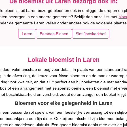
De bloemist uit Laren bezorgd ook in:
le bloemist uit Laren bezorgd bloemen ook in omliggende dropen en p
 laten bezorgen in een andere gemeente? Bekijk dan onze lijst met
bloe
nder de gemeente Laren vallen onder andere ook de volgende plaatse
Laren
Eemnes-Binnen
Sint Janskerkhof
Lokale bloemist in Laren
il door vakmanschap en oog voor detail. In plaats van een standaard 
rug in de afwerking, de keuze voor frisse bloemen en de manier waaro
ering voor kwaliteit, en dat sluit perfect aan bij boeketten die met a
bos of een arrangement met seizoensbloemen, een bloemist met ervarin
t beschikbaarheid en versheid, zodat de ontvanger een boeket krijgt dat
Bloemen voor elke gelegenheid in Laren
een passende rol spelen, van een feestelijke verrassing tot een stijlv
een bedankje na een fijn diner. Ook bij een afscheid zijn bloemen belan
ect en medeleven uitdrukt. Een goede bloemist denkt mee over de jui