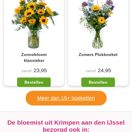
Zonnebloem
Zomers Plukboeket
klassieker
23,95
24,95
vanaf
vanaf
Bestellen
Bestellen
Meer dan 15+ boeketten
De bloemist uit Krimpen aan den IJssel
bezorgd ook in: