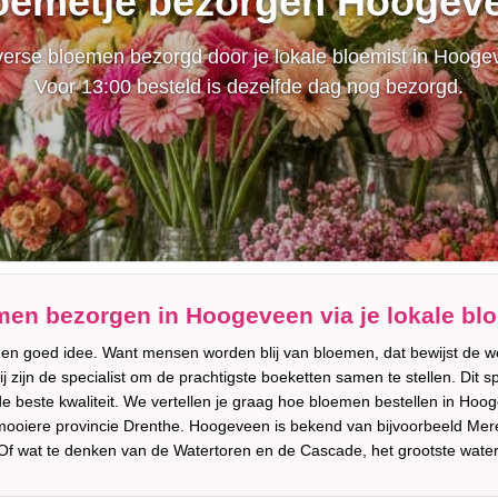
oemetje bezorgen Hoogev
erse bloemen bezorgd door je lokale bloemist in Hooge
Voor 13:00 besteld is dezelfde dag nog bezorgd.
en bezorgen in Hoogeveen via je lokale bl
een goed idee. Want mensen worden blij van bloemen, dat bewijst de we
ij zijn de specialist om de prachtigste boeketten samen te stellen. Di
de beste kwaliteit. We vertellen je graag hoe bloemen bestellen in Hoo
mooiere provincie Drenthe. Hoogeveen is bekend van bijvoorbeeld Me
d. Of wat te denken van de Watertoren en de Cascade, het grootste wat