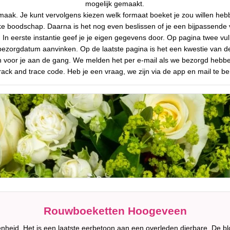
mogelijk gemaakt.
maak. Je kunt vervolgens kiezen welk formaat boeket je zou willen hebbe
jke boodschap. Daarna is het nog even beslissen of je een bijpassende v
In eerste instantie geef je je eigen gegevens door. Op pagina twee vul
 bezorgdatum aanvinken. Op de laatste pagina is het een kwestie van d
n voor je aan de gang. We melden het per e-mail als we bezorgd hebbe
rack and trace code. Heb je een vraag, we zijn via de app en mail te be
Rouwboeketten Hoogeveen
nheid. Het is een laatste eerbetoon aan een overleden dierbare. De b