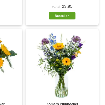
23,95
vanaf
Bestellen
ker
Zomers Plukboeket