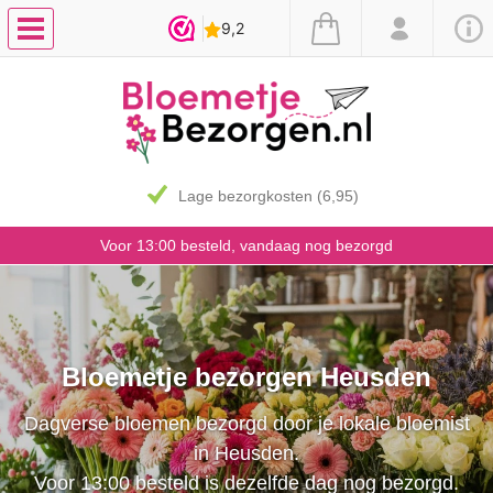
7 dagen vaasgarantie
Voor 13:00 besteld, vandaag nog bezorgd
Bloemetje bezorgen Heusden
Dagverse bloemen bezorgd door je lokale bloemist
in Heusden.
Voor 13:00 besteld is dezelfde dag nog bezorgd.