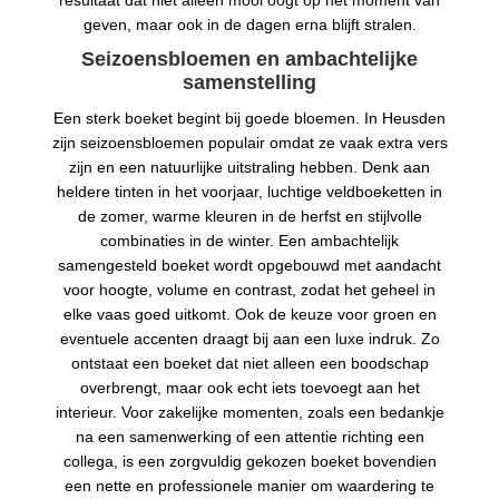
resultaat dat niet alleen mooi oogt op het moment van
geven, maar ook in de dagen erna blijft stralen.
Seizoensbloemen en ambachtelijke
samenstelling
Een sterk boeket begint bij goede bloemen. In Heusden
zijn seizoensbloemen populair omdat ze vaak extra vers
zijn en een natuurlijke uitstraling hebben. Denk aan
heldere tinten in het voorjaar, luchtige veldboeketten in
de zomer, warme kleuren in de herfst en stijlvolle
combinaties in de winter. Een ambachtelijk
samengesteld boeket wordt opgebouwd met aandacht
voor hoogte, volume en contrast, zodat het geheel in
elke vaas goed uitkomt. Ook de keuze voor groen en
eventuele accenten draagt bij aan een luxe indruk. Zo
ontstaat een boeket dat niet alleen een boodschap
overbrengt, maar ook echt iets toevoegt aan het
interieur. Voor zakelijke momenten, zoals een bedankje
na een samenwerking of een attentie richting een
collega, is een zorgvuldig gekozen boeket bovendien
een nette en professionele manier om waardering te