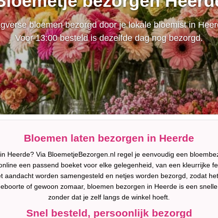
Bloemetje bezorgen Heerd
gverse bloemen bezorgd door je lokale bloemist in Heer
Voor 13:00 besteld is dezelfde dag nog bezorgd.
Bloemen laten bezorgen in Heerde
 in Heerde? Via BloemetjeBezorgen.nl regel je eenvoudig een bloembez
ine een passend boeket voor elke gelegenheid, van een kleurrijke felic
et aandacht worden samengesteld en netjes worden bezorgd, zodat het
geboorte of gewoon zomaar, bloemen bezorgen in Heerde is een snelle 
zonder dat je zelf langs de winkel hoeft.
Snel besteld, persoonlijk bezorgd