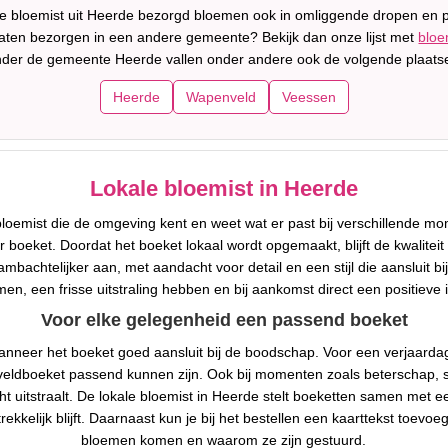
le bloemist uit Heerde bezorgd bloemen ook in omliggende dropen en p
 laten bezorgen in een andere gemeente? Bekijk dan onze lijst met
bloe
der de gemeente Heerde vallen onder andere ook de volgende plaats
Heerde
Wapenveld
Veessen
Lokale bloemist in Heerde
oemist die de omgeving kent en weet wat er past bij verschillende mo
boeket. Doordat het boeket lokaal wordt opgemaakt, blijft de kwaliteit
mbachtelijker aan, met aandacht voor detail en een stijl die aansluit b
n, een frisse uitstraling hebben en bij aankomst direct een positieve
Voor elke gelegenheid een passend boeket
er het boeket goed aansluit bij de boodschap. Voor een verjaardag is ee
nt veldboeket passend kunnen zijn. Ook bij momenten zoals beterschap
uitstraalt. De lokale bloemist in Heerde stelt boeketten samen met e
rekkelijk blijft. Daarnaast kun je bij het bestellen een kaarttekst toe
bloemen komen en waarom ze zijn gestuurd.