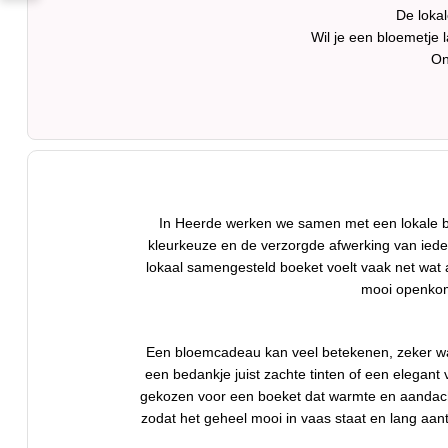
De loka
Wil je een bloemetje
On
In Heerde werken we samen met een lokale bl
kleurkeuze en de verzorgde afwerking van ieder 
lokaal samengesteld boeket voelt vaak net wat a
mooi openkome
Een bloemcadeau kan veel betekenen, zeker wanne
een bedankje juist zachte tinten of een elega
gekozen voor een boeket dat warmte en aandacht 
zodat het geheel mooi in vaas staat en lang aant