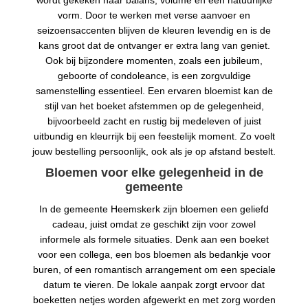
wordt gekeken naar balans, volume en een natuurlijke
vorm. Door te werken met verse aanvoer en
seizoensaccenten blijven de kleuren levendig en is de
kans groot dat de ontvanger er extra lang van geniet.
Ook bij bijzondere momenten, zoals een jubileum,
geboorte of condoleance, is een zorgvuldige
samenstelling essentieel. Een ervaren bloemist kan de
stijl van het boeket afstemmen op de gelegenheid,
bijvoorbeeld zacht en rustig bij medeleven of juist
uitbundig en kleurrijk bij een feestelijk moment. Zo voelt
jouw bestelling persoonlijk, ook als je op afstand bestelt.
Bloemen voor elke gelegenheid in de
gemeente
In de gemeente Heemskerk zijn bloemen een geliefd
cadeau, juist omdat ze geschikt zijn voor zowel
informele als formele situaties. Denk aan een boeket
voor een collega, een bos bloemen als bedankje voor
buren, of een romantisch arrangement om een speciale
datum te vieren. De lokale aanpak zorgt ervoor dat
boeketten netjes worden afgewerkt en met zorg worden