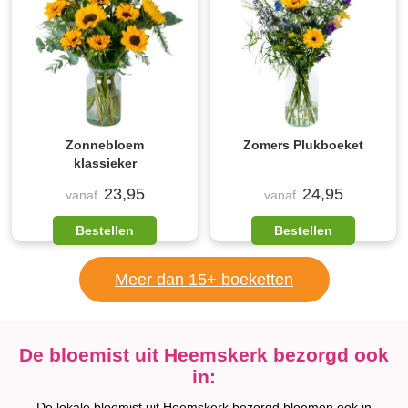
Zonnebloem
Zomers Plukboeket
klassieker
23,95
24,95
vanaf
vanaf
Bestellen
Bestellen
Meer dan 15+ boeketten
De bloemist uit Heemskerk bezorgd ook
in:
De lokale bloemist uit Heemskerk bezorgd bloemen ook in