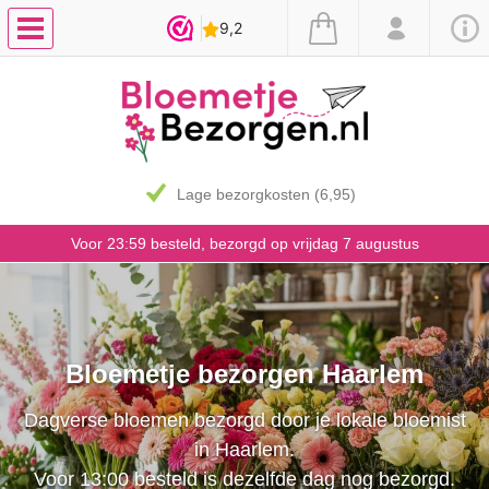
7 dagen vaasgarantie
Voor 23:59 besteld, bezorgd op vrijdag 7 augustus
Bloemetje bezorgen Haarlem
Dagverse bloemen bezorgd door je lokale bloemist
in Haarlem.
Voor 13:00 besteld is dezelfde dag nog bezorgd.