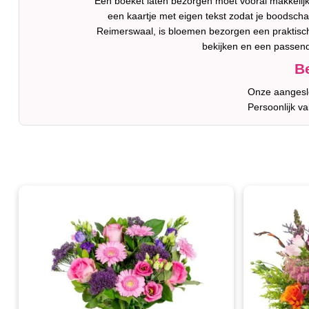
Een boeket laten bezorgen moet vooral makkelijk z
een kaartje met eigen tekst zodat je boodschap
Reimerswaal, is bloemen bezorgen een praktische
bekijken en een passen
Be
Onze aangeslo
Persoonlijk v