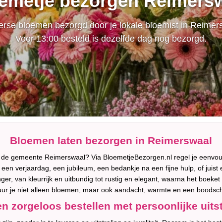
emetje bezorgen Reimers
rse bloemen bezorgd door je lokale bloemist in Reimer
Voor 13:00 besteld is dezelfde dag nog bezorgd.
Bloemen laten bezorgen in Reimerswaal
in de gemeente Reimerswaal? Via BloemetjeBezorgen.nl regel je eenv
een verjaardag, een jubileum, een bedankje na een fijne hulp, of juist e
tvanger, van kleurrijk en uitbundig tot rustig en elegant, waarna het boe
ur je niet alleen bloemen, maar ook aandacht, warmte en een boodscha
en zorgeloos bestellen met persoonlijke uitst