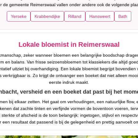
r de gemeente Reimerswaal vallen onder andere ook de volgende plaa
Yerseke
Krabbendijke
Rilland
Hansweert
Bath
Lokale bloemist in Reimerswaal
vakmanschap, zeker wanneer bloemen een belangrijke boodschap drage
orm en balans. Van frisse seizoensbloemen tot klassiekers die altijd g
ief uitziet bij overhandiging. Een lokale bloemist begrijpt bovendien wel
erkrijgbaar is. Zo krijgt de ontvanger een boeket dat niet alleen mooi
eerste indruk maakt.
bacht, versheid en een boeket dat past bij het mom
n bij elkaar zetten. Het gaat om verhoudingen, een natuurlijke flow, 
nen dat zachte tinten en verfijnde vormen de boventoon voeren, terwijl 
terkte of afscheid is de toon belangrijk: ingetogen, stijlvol en respe
er een resultaat dat passend is bij de gelegenheid en prettig aanvoelt