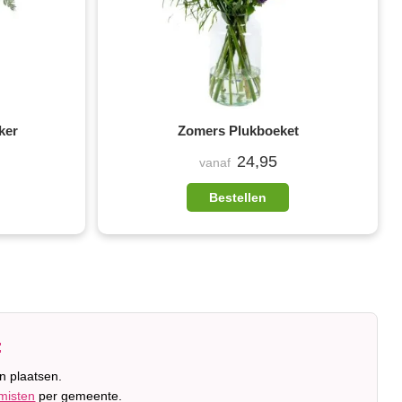
ker
Zomers Plukboeket
24,95
vanaf
Bestellen
:
n plaatsen.
misten
per gemeente.