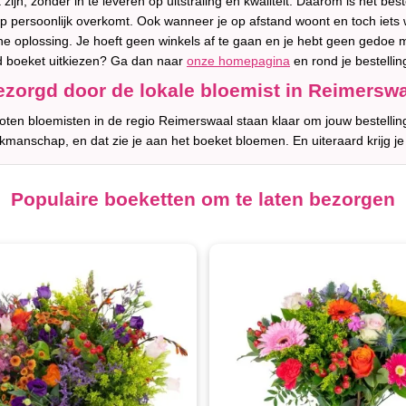
ijn, zonder in te leveren op uitstraling en kwaliteit. Daarom is het best
 persoonlijk overkomt. Ook wanneer je op afstand woont en toch iets wil
 oplossing. Je hoeft geen winkels af te gaan en je hebt geen gedoe m
d boeket uitkiezen? Ga dan naar
onze homepagina
en rond je bestellin
zorgd door de lokale bloemist in Reimersw
ten bloemisten in de regio Reimerswaal staan klaar om jouw bestellin
akmanschap, en dat zie je aan het boeket bloemen. En uiteraard krijg je
Populaire boeketten om te laten bezorgen