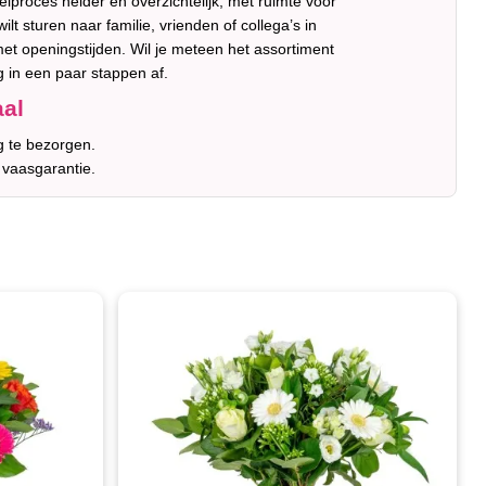
elproces helder en overzichtelijk, met ruimte voor
t sturen naar familie, vrienden of collega’s in
et openingstijden. Wil je meteen het assortiment
g in een paar stappen af.
aal
g te bezorgen.
 vaasgarantie.