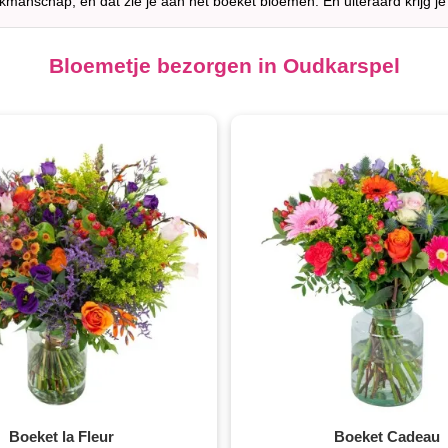
akmanschap, en dat zie je aan het boeket bloemen. En uiteraard krijg je
Bloemetje bezorgen in Oudkarspel
Boeket la Fleur
Boeket Cadeau