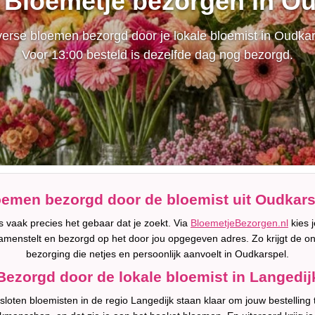
 Bloemetje bezorgen in O
erse bloemen bezorgd door je lokale bloemist in Oudkar
Voor 13:00 besteld is dezelfde dag nog bezorgd.
oemen bezorgd door de bloemist uit Oudkars
 vaak precies het gebaar dat je zoekt. Via
BloemetjeBezorgen.nl
kies j
amenstelt en bezorgd op het door jou opgegeven adres. Zo krijgt de o
bezorging die netjes en persoonlijk aanvoelt in Oudkarspel.
Bezorgd door de lokale bloemist in Langedij
oten bloemisten in de regio Langedijk staan klaar om jouw bestelling