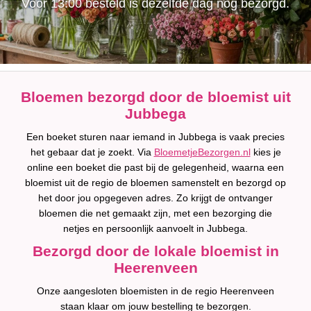
Voor 13:00 besteld is dezelfde dag nog bezorgd.
Bloemen bezorgd door de bloemist uit
Jubbega
Een boeket sturen naar iemand in Jubbega is vaak precies
het gebaar dat je zoekt. Via
BloemetjeBezorgen.nl
kies je
online een boeket die past bij de gelegenheid, waarna een
bloemist uit de regio de bloemen samenstelt en bezorgd op
het door jou opgegeven adres. Zo krijgt de ontvanger
bloemen die net gemaakt zijn, met een bezorging die
netjes en persoonlijk aanvoelt in Jubbega.
Bezorgd door de lokale bloemist in
Heerenveen
Onze aangesloten bloemisten in de regio Heerenveen
staan klaar om jouw bestelling te bezorgen.