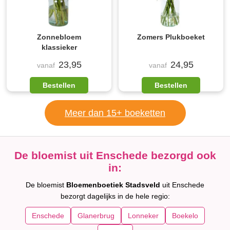
Zonnebloem
Zomers Plukboeket
klassieker
23,95
24,95
vanaf
vanaf
Bestellen
Bestellen
Meer dan 15+ boeketten
De bloemist uit Enschede bezorgd ook
in:
De bloemist
Bloemenboetiek Stadsveld
uit Enschede
bezorgt dagelijks in de hele regio:
Enschede
Glanerbrug
Lonneker
Boekelo