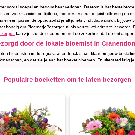
t vooral soepel en betrouwbaar verlopen. Daarom is het bestelproces o
ezen voor klassiek en tijdloos, modern en strak of juist uitbundig e
 er een passende optie, zodat je altijd iets vindt dat aansluit bij jouw
het handig om BloemetjeBezorgen.nl als vertrouwd adres te bewaren. 
ezorgen
kan zijn, zonder gedoe en met de zekerheid dat de ontvanger i
zorgd door de lokale bloemist in Cranendo
ten bloemisten in de regio Cranendonck staan klaar om jouw bestellin
akmanschap, en dat zie je aan het boeket bloemen. En uiteraard krijg je
Populaire boeketten om te laten bezorgen