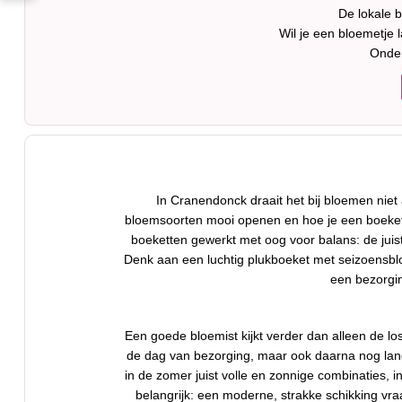
De lokale 
Wil je een bloemetje
Onder
In Cranendonck draait het bij bloemen nie
bloemsoorten mooi openen en hoe je een boeket z
boeketten gewerkt met oog voor balans: de juis
Denk aan een luchtig plukboeket met seizoensbloe
een bezorgin
Een goede bloemist kijkt verder dan alleen de los
de dag van bezorging, maar ook daarna nog lang p
in de zomer juist volle en zonnige combinaties, i
belangrijk: een moderne, strakke schikking vra