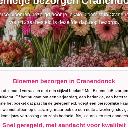
emetje bezorgen Cranend
rse bloemen bezorgd door je lokale bloemist in Cranen
Voor 13:00 besteld is dezelfde dag nog bezorgd.
Bloemen bezorgen in Cranendonck
en of iemand verrassen met een stijlvol boeket? Met BloemetjeBezorgen
uitkomt. Of het nu gaat om een verjaardag, een bedankje, een betersc
ne het boeket dat past bij de gelegenheid, voegt een persoonlijke kaa
we niet alleen op uitstraling, maar ook op een nette afwerking, stevi
 komt jouw verrassing aan zoals bedoeld: fris, kleurrijk en met aandac
Snel geregeld, met aandacht voor kwaliteit