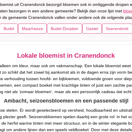
bloemist uit Cranendonck bezorgd bloemen ook in omliggende dropen e
 laten bezorgen in een andere gemeente? Bekijk dan onze lijst met
bloe
 de gemeente Cranendonck vallen onder andere ook de volgende pla
Budel
Maarheeze
Budel-Dorplein
Gastel
Soerendonk
Lokale bloemist in Cranendonck
t alleen om kleur, maar ook om vakmanschap. Een lokale bloemist weet
o schikt dat het zowel bij aankomst als in de dagen erna zijn vorm b
te verhouding tussen hoofd- en bijbloemen, voldoende groen voor diept
men, een compact boeket met krachtige tinten of juist een zachte paste
g niet als ‘zomaar bloemen’, maar als een persoonlijk cadeau dat ech
Ambacht, seizoensbloemen en een passende stijl
se stelen. Er wordt geselecteerd op versheid, houdbaarheid en uitstrali
lezier geeft. Seizoensbloemen spelen daarbij een grote rol: in het voo
n de herfst warme tinten met meer structuur, en in de winter elegante boe
agt om andere lijnen dan een speels veldboeket. Door met deze details 