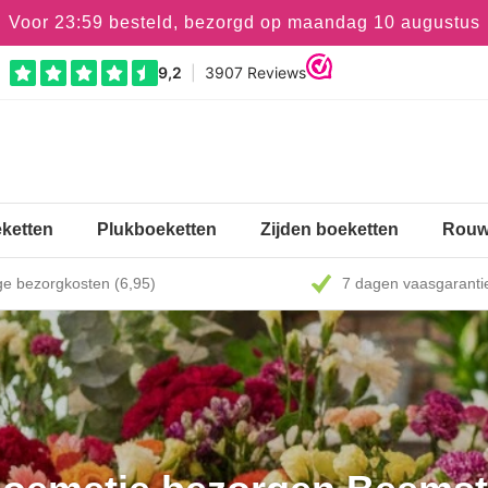
Voor 23:59 besteld, bezorgd op maandag 10 augustus
ketten
Plukboeketten
Zijden boeketten
Rouw
e bezorgkosten (6,95)
7 dagen vaasgaranti