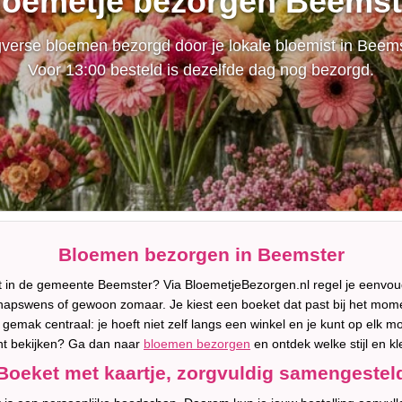
loemetje bezorgen Beemst
verse bloemen bezorgd door je lokale bloemist in Beems
Voor 13:00 besteld is dezelfde dag nog bezorgd.
Bloemen bezorgen in Beemster
t in de gemeente Beemster? Via BloemetjeBezorgen.nl regel je eenvo
apswens of gewoon zomaar. Je kiest een boeket dat past bij het momen
 gemak centraal: je hoeft niet zelf langs een winkel en je kunt op elk 
ment bekijken? Ga dan naar
bloemen bezorgen
en ontdek welke stijl en k
Boeket met kaartje, zorgvuldig samengestel