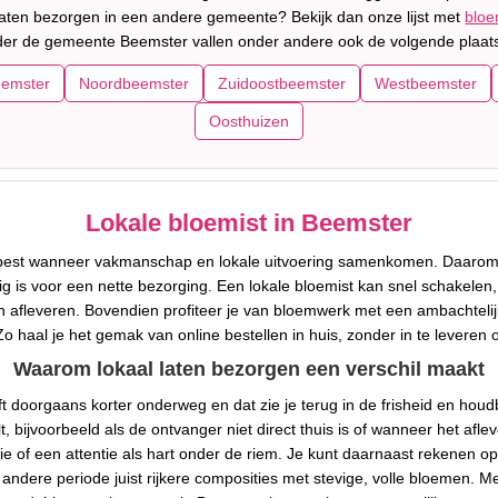
 laten bezorgen in een andere gemeente? Bekijk dan onze lijst met
bloe
er de gemeente Beemster vallen onder andere ook de volgende plaat
emster
Noordbeemster
Zuidoostbeemster
Westbeemster
Oosthuizen
Lokale bloemist in Beemster
 best wanneer vakmanschap en lokale uitvoering samenkomen. Daarom
 is voor een nette bezorging. Een lokale bloemist kan snel schakelen,
an afleveren. Bovendien profiteer je van bloemwerk met een ambachtelij
o haal je het gemak van online bestellen in huis, zonder in te leveren 
Waarom lokaal laten bezorgen een verschil maakt
ft doorgaans korter onderweg en dat zie je terug in de frisheid en houdb
lt, bijvoorbeeld als de ontvanger niet direct thuis is of wanneer het a
lie of een attentie als hart onder de riem. Je kunt daarnaast rekenen o
 andere periode juist rijkere composities met stevige, volle bloemen. M