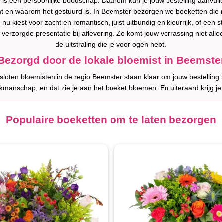
 is een persoonlijke boodschap. Daarom kun je jouw bestelling aanvulle
t en waarom het gestuurd is. In Beemster bezorgen we boeketten die 
u kiest voor zacht en romantisch, juist uitbundig en kleurrijk, of een sti
erzorgde presentatie bij aflevering. Zo komt jouw verrassing niet alle
de uitstraling die je voor ogen hebt.
Bezorgd door de lokale bloemist in Beemste
loten bloemisten in de regio Beemster staan klaar om jouw bestelling 
akmanschap, en dat zie je aan het boeket bloemen. En uiteraard krijg je
Populaire boeketten om te laten bezorgen