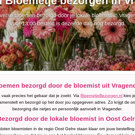
n Bloemetje bezorgen in V
erse bloemen bezorgd door je lokale bloemist in Vrage
Voor 13:00 besteld is dezelfde dag nog bezorgd.
oemen bezorgd door de bloemist uit Vragen
 vaak precies het gebaar dat je zoekt. Via
BloemetjeBezorgen.nl
kies j
amenstelt en bezorgd op het door jou opgegeven adres. Zo krijgt de o
bezorging die netjes en persoonlijk aanvoelt in Vragender.
ezorgd door de lokale bloemist in Oost Gel
oten bloemisten in de regio Oost Gelre staan klaar om jouw bestelling