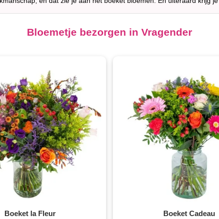
akmanschap, en dat zie je aan het boeket bloemen. En uiteraard krijg je
Bloemetje bezorgen in Vragender
Boeket la Fleur
Boeket Cadeau