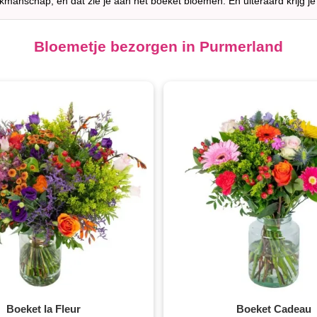
akmanschap, en dat zie je aan het boeket bloemen. En uiteraard krijg je
Bloemetje bezorgen in Purmerland
Boeket la Fleur
Boeket Cadeau