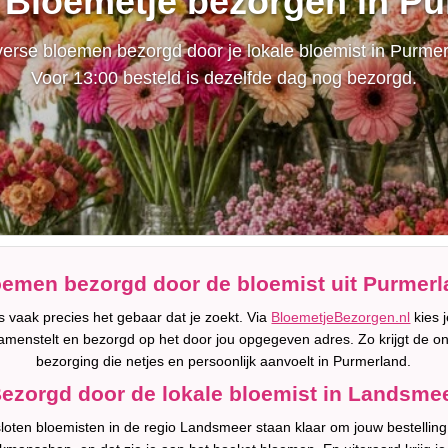
 Bloemetje bezorgen in P
erse bloemen bezorgd door je lokale bloemist in Purmer
Voor 13:00 besteld is dezelfde dag nog bezorgd.
oemen bezorgd door de bloemist uit Purmerl
 vaak precies het gebaar dat je zoekt. Via
BloemetjeBezorgen.nl
kies 
amenstelt en bezorgd op het door jou opgegeven adres. Zo krijgt de o
bezorging die netjes en persoonlijk aanvoelt in Purmerland.
ezorgd door de lokale bloemist in Landsme
oten bloemisten in de regio Landsmeer staan klaar om jouw bestelling