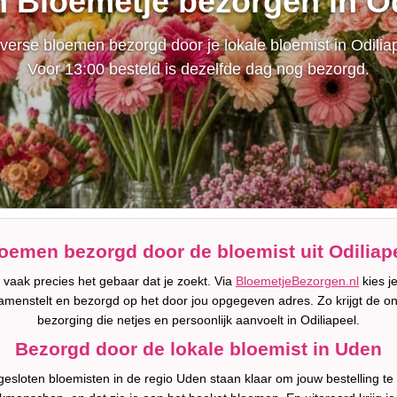
n Bloemetje bezorgen in Od
erse bloemen bezorgd door je lokale bloemist in Odilia
Voor 13:00 besteld is dezelfde dag nog bezorgd.
oemen bezorgd door de bloemist uit Odiliap
 vaak precies het gebaar dat je zoekt. Via
BloemetjeBezorgen.nl
kies j
amenstelt en bezorgd op het door jou opgegeven adres. Zo krijgt de o
bezorging die netjes en persoonlijk aanvoelt in Odiliapeel.
Bezorgd door de lokale bloemist in Uden
esloten bloemisten in de regio Uden staan klaar om jouw bestelling te