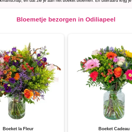
akmanschap, en dat zie je aan het boeket bloemen. En uiteraard krijg je
Bloemetje bezorgen in Odiliapeel
Boeket la Fleur
Boeket Cadeau