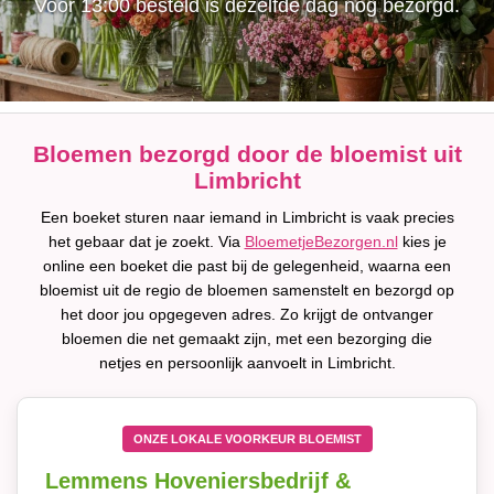
Voor 13:00 besteld is dezelfde dag nog bezorgd.
Bloemen bezorgd door de bloemist uit
Limbricht
Een boeket sturen naar iemand in Limbricht is vaak precies
het gebaar dat je zoekt. Via
BloemetjeBezorgen.nl
kies je
online een boeket die past bij de gelegenheid, waarna een
bloemist uit de regio de bloemen samenstelt en bezorgd op
het door jou opgegeven adres. Zo krijgt de ontvanger
bloemen die net gemaakt zijn, met een bezorging die
netjes en persoonlijk aanvoelt in Limbricht.
ONZE LOKALE VOORKEUR BLOEMIST
Lemmens Hoveniersbedrijf &