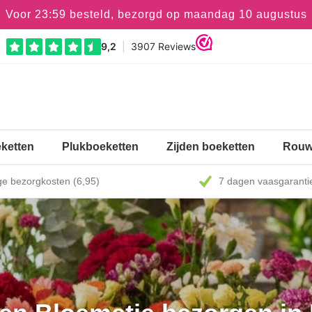
Voor 23:59 besteld, bezorgd op maandag 10 augustus
ketten
Plukboeketten
Zijden boeketten
Rouw
e bezorgkosten (6,95)
7 dagen vaasgaranti