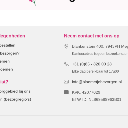
elegenheden
Neem contact met ons op
estellen
Blankenstein 400, 7943PH Me
n bezorgen?
Kantooradres is geen bezoekersad
oemen
+31 (0)85 - 820 09 28
bloemen
Elke dag bereikbaar tot 17u00
ist?
info@bloemetjebezorgen.nl
orggebied bij ons
KVK: 42077029
n (bezorgregio's)
BTW-ID: NL869599963B01