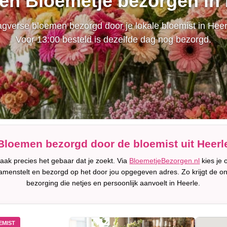
een Bloemetje bezorgen in 
gverse bloemen bezorgd door je lokale bloemist in Heer
Voor 13:00 besteld is dezelfde dag nog bezorgd.
Bloemen bezorgd door de bloemist uit Heerl
aak precies het gebaar dat je zoekt. Via
BloemetjeBezorgen.nl
kies je 
amenstelt en bezorgd op het door jou opgegeven adres. Zo krijgt de o
bezorging die netjes en persoonlijk aanvoelt in Heerle.
EMIST