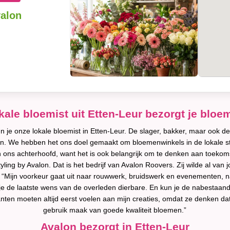
valon
kale bloemist uit Etten-Leur bezorgt je bloe
je onze lokale bloemist in Etten-Leur. De slager, bakker, maar ook de 
en. We hebben het ons doel gemaakt om bloemenwinkels in de lokale s
 ons achterhoofd, want het is ook belangrijk om te denken aan toekoms
ng by Avalon. Dat is het bedrijf van Avalon Roovers. Zij wilde al van
en. “Mijn voorkeur gaat uit naar rouwwerk, bruidswerk en evenementen,
de laatste wens van de overleden dierbare. En kun je de nabestaande tot
klanten moeten altijd eerst voelen aan mijn creaties, omdat ze denken da
gebruik maak van goede kwaliteit bloemen.”
Avalon bezorgt in Etten-Leur