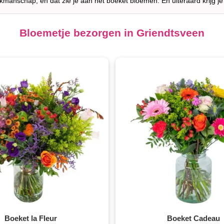
akmanschap, en dat zie je aan het boeket bloemen. En uiteraard krijg je
Bloemetje bezorgen in Griendtsveen
Boeket la Fleur
Boeket Cadeau