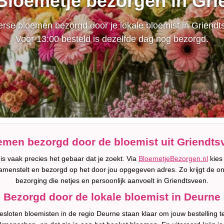
Bloemetje bezorgen in Gr
rse bloemen bezorgd door je lokale bloemist in Griendt
Voor 13:00 besteld is dezelfde dag nog bezorgd.
emen bezorgd door de bloemist uit Griendts
s vaak precies het gebaar dat je zoekt. Via
BloemetjeBezorgen.nl
kies 
amenstelt en bezorgd op het door jou opgegeven adres. Zo krijgt de o
bezorging die netjes en persoonlijk aanvoelt in Griendtsveen.
Bezorgd door de lokale bloemist in Deurne
sloten bloemisten in de regio Deurne staan klaar om jouw bestelling t