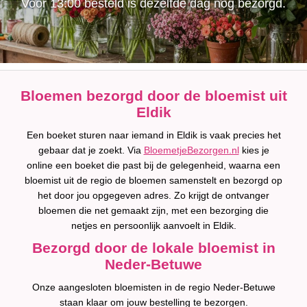
Voor 13:00 besteld is dezelfde dag nog bezorgd.
Bloemen bezorgd door de bloemist uit
Eldik
Een boeket sturen naar iemand in Eldik is vaak precies het
gebaar dat je zoekt. Via
BloemetjeBezorgen.nl
kies je
online een boeket die past bij de gelegenheid, waarna een
bloemist uit de regio de bloemen samenstelt en bezorgd op
het door jou opgegeven adres. Zo krijgt de ontvanger
bloemen die net gemaakt zijn, met een bezorging die
netjes en persoonlijk aanvoelt in Eldik.
Bezorgd door de lokale bloemist in
Neder-Betuwe
Onze aangesloten bloemisten in de regio Neder-Betuwe
staan klaar om jouw bestelling te bezorgen.