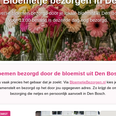
n Bloemetje bezorgen in D
erse bloemen bezorgd door je lokale bloemist in Den B
Voor 13:00 besteld is dezelfde dag nog bezorgd.
oemen bezorgd door de bloemist uit Den Bo
 vaak precies het gebaar dat je zoekt. Via
BloemetjeBezorgen.nl
kies j
amenstelt en bezorgd op het door jou opgegeven adres. Zo krijgt de o
bezorging die netjes en persoonlijk aanvoelt in Den Bosch.
EMIST