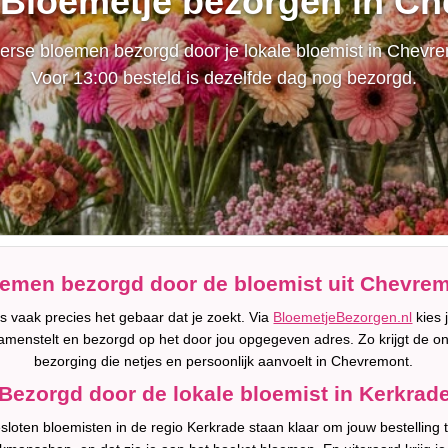
 Bloemetje bezorgen in C
erse bloemen bezorgd door je lokale bloemist in Chevre
Voor 13:00 besteld is dezelfde dag nog bezorgd.
emen bezorgd door de bloemist uit Chevre
 vaak precies het gebaar dat je zoekt. Via
BloemetjeBezorgen.nl
kies 
amenstelt en bezorgd op het door jou opgegeven adres. Zo krijgt de o
bezorging die netjes en persoonlijk aanvoelt in Chevremont.
Bezorgd door de lokale bloemist in Kerkrad
loten bloemisten in de regio Kerkrade staan klaar om jouw bestelling 