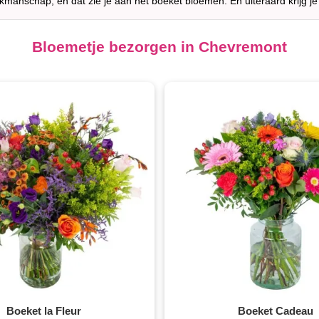
akmanschap, en dat zie je aan het boeket bloemen. En uiteraard krijg je
Bloemetje bezorgen in Chevremont
Boeket la Fleur
Boeket Cadeau