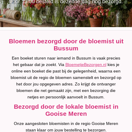
Voor 13:00 besteld is dezelfde dag nog bezorgd.
Bloemen bezorgd door de bloemist uit
Bussum
Een boeket sturen naar iemand in Bussum is vaak precies
het gebaar dat je zoekt. Via
BloemetjeBezorgen.nl
kies je
online een boeket die past bij de gelegenheid, waarna een
bloemist uit de regio de bloemen samenstelt en bezorgd op
het door jou opgegeven adres. Zo krijgt de ontvanger
bloemen die net gemaakt zijn, met een bezorging die
netjes en persoonlijk aanvoelt in Bussum.
Bezorgd door de lokale bloemist in
Gooise Meren
Onze aangesloten bloemisten in de regio Gooise Meren
staan klaar om jouw bestelling te bezorgen.