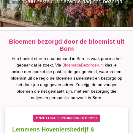
Voor 13:00 besteld is dezelfde dag nog bezorgd.
Bloemen bezorgd door de bloemist uit
Born
Een boeket sturen naar iemand in Born is vaak precies het
gebaar dat je zoekt. Via
BloemetjeBezorgen.nl
kies je
online een boeket die past bij de gelegenheid, waarna een
bloemist uit de regio de bloemen samenstelt en bezorgd op
het door jou opgegeven adres. Zo krijgt de ontvanger
bloemen die net gemaakt zijn, met een bezorging die
netjes en persoonlijk aanvoelt in Born.
ONZE LOKALE VOORKEUR BLOEMIST
Lemmens Hoveniersbedrijf &