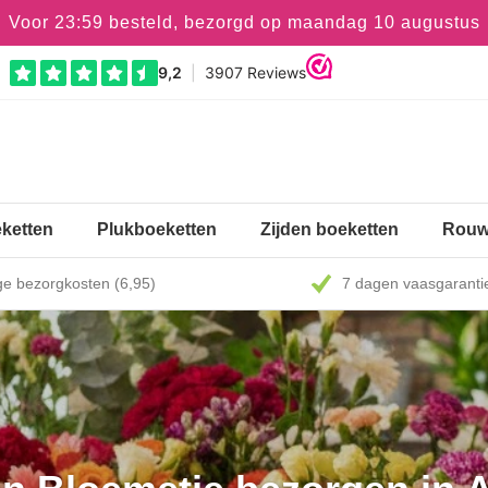
Voor 23:59 besteld, bezorgd op maandag 10 augustus
ketten
Plukboeketten
Zijden boeketten
Rouw
e bezorgkosten (6,95)
7 dagen vaasgaranti