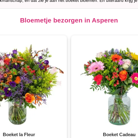
akmanschap, en dat zie je aan het boeket bloemen. En uiteraard krijg je
Bloemetje bezorgen in Asperen
Boeket la Fleur
Boeket Cadeau