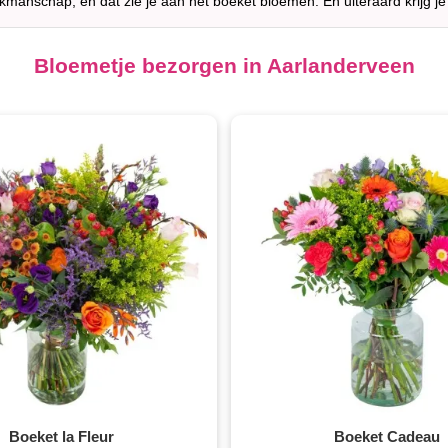
akmanschap, en dat zie je aan het boeket bloemen. En uiteraard krijg je
Bloemetje bezorgen in Aarlanderveen
Boeket la Fleur
Boeket Cadeau