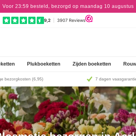
Voor 23:59 besteld, bezorgd op maandag 10 augustus
ketten
Plukboeketten
Zijden boeketten
Rouw
e bezorgkosten (6,95)
7 dagen vaasgaranti