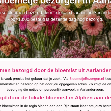
Bloemetje bezorgen in Aar
se bloemen bezorgd door je lokale bloemist in Aarland
Voor 13:00 besteld is dezelfde dag nog bezorgd.
men bezorgd door de bloemist uit Aarlande
is vaak precies het gebaar dat je zoekt. Via
BloemetjeBezorgen.nl
kies
amenstelt en bezorgd op het door jou opgegeven adres. Zo krijgt de o
bezorging die netjes en persoonlijk aanvoelt in Aarlanderveen.
gd door de lokale bloemist in Alphen aan de
bloemisten in de regio Alphen aan den Rijn staan klaar om jouw beste