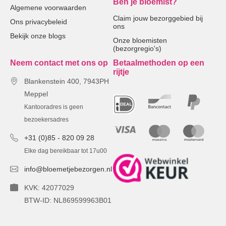
Ben je bloemist?
Algemene voorwaarden
Claim jouw bezorggebied bij
Ons privacybeleid
ons
Bekijk onze blogs
Onze bloemisten
(bezorgregio's)
Neem contact met ons op
Betaalmethoden op een
rijtje
Blankenstein 400, 7943PH
Meppel
Kantooradres is geen
bezoekersadres
+31 (0)85 - 820 09 28
Elke dag bereikbaar tot 17u00
info@bloemetjebezorgen.nl
KVK: 42077029
BTW-ID: NL869599963B01