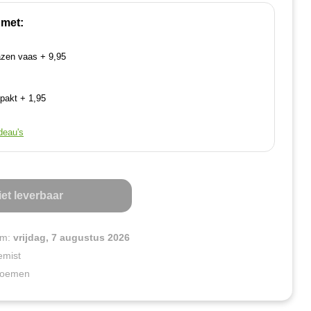
 met:
azen vaas + 9,95
pakt + 1,95
deau's
et leverbaar
um:
vrijdag, 7 augustus 2026
emist
bloemen