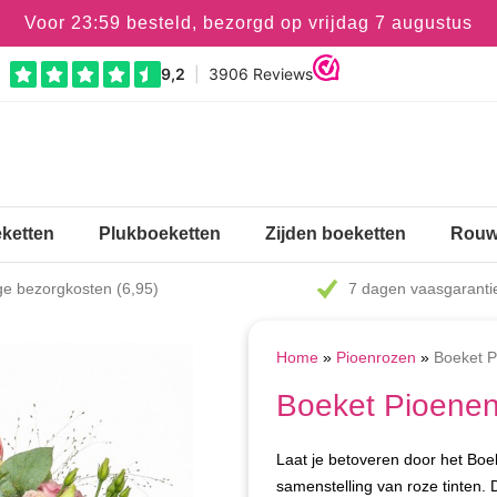
Voor 23:59 besteld, bezorgd op vrijdag 7 augustus
ketten
Plukboeketten
Zijden boeketten
Rouw
e bezorgkosten (6,95)
7 dagen vaasgaranti
Home
»
Pioenrozen
»
Boeket P
Boeket Pioenen
Laat je betoveren door het Boe
samenstelling van roze tinten. D