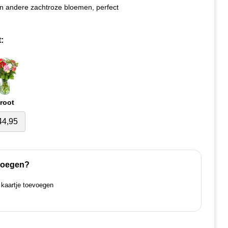
en andere zachtroze bloemen, perfect
:
root
44,95
evoegen?
k kaartje toevoegen