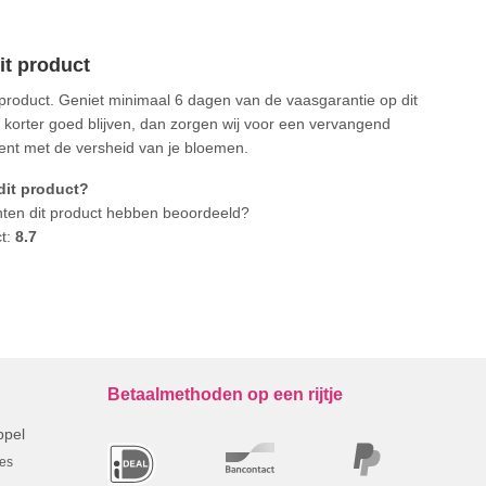
it product
 product. Geniet minimaal 6 dagen van de vaasgarantie op dit
 korter goed blijven, dan zorgen wij voor een vervangend
 bent met de versheid van je bloemen.
dit product?
anten dit product hebben beoordeeld?
ct:
8.7
Betaalmethoden op een rijtje
ppel
res